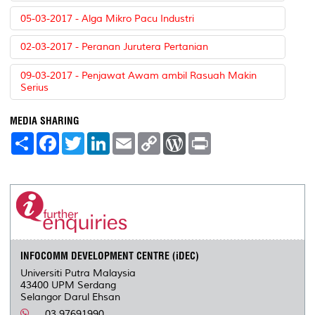
05-03-2017 - Alga Mikro Pacu Industri
02-03-2017 - Peranan Jurutera Pertanian
09-03-2017 - Penjawat Awam ambil Rasuah Makin
Serius
MEDIA SHARING
S
F
T
L
E
C
W
P
h
a
w
i
m
o
o
r
a
c
i
n
a
p
r
i
r
e
t
k
i
y
d
n
e
b
t
e
l
L
P
t
o
e
d
i
r
o
r
I
n
e
k
n
k
s
s
INFOCOMM DEVELOPMENT CENTRE (iDEC)
Universiti Putra Malaysia
43400 UPM Serdang
Selangor Darul Ehsan
03 97691990