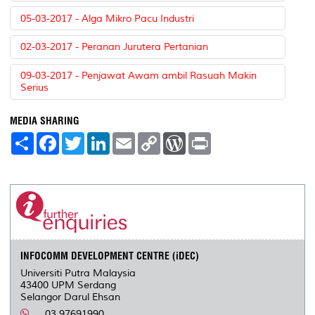
05-03-2017 - Alga Mikro Pacu Industri
02-03-2017 - Peranan Jurutera Pertanian
09-03-2017 - Penjawat Awam ambil Rasuah Makin
Serius
MEDIA SHARING
S
F
T
L
E
C
W
P
h
a
w
i
m
o
o
r
a
c
i
n
a
p
r
i
r
e
t
k
i
y
d
n
e
b
t
e
l
L
P
t
o
e
d
i
r
o
r
I
n
e
k
n
k
s
s
INFOCOMM DEVELOPMENT CENTRE (iDEC)
Universiti Putra Malaysia
43400 UPM Serdang
Selangor Darul Ehsan
03 97691990